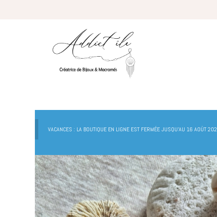
VACANCES : LA BOUTIQUE EN LIGNE EST FERMÉE JUSQU'AU 16 AOÛT 202