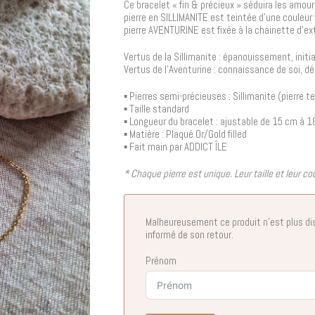
Ce bracelet « fin & précieux » séduira les amou
pierre en SILLIMANITE est teintée d’une couleur 
pierre AVENTURINE est fixée à la chainette d’ex
Vertus de la Sillimanite : épanouissement, initi
Vertus de l’Aventurine : connaissance de soi, d
▪︎ Pierres semi-précieuses : Sillimanite (pierre t
▪︎ Taille standard
▪︎ Longueur du bracelet : ajustable de 15 cm à 
▪︎ Matière : Plaqué Or/Gold filled
▪︎ Fait main par ADDICT ÎLE
* Chaque pierre est unique. Leur taille et leur cou
Malheureusement ce produit n'est plus di
informé de son retour.
Prénom