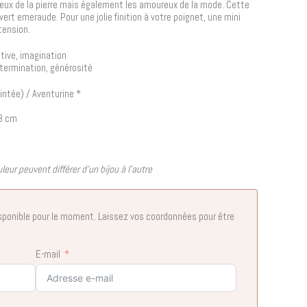
reux de la pierre mais également les amoureux de la mode. Cette
vert emeraude. Pour une jolie finition à votre poignet, une mini
tension.
ative, imagination
étermination, générosité
eintée) / Aventurine *
18 cm
leur peuvent différer d’un bijou à l’autre
sponible pour le moment. Laissez vos coordonnées pour être
E-mail