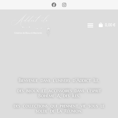
0,00
€
Bienvenue dans l’univers d’Addict île,
des bijoux et accessoires dans l’esprit
Bohème & des îles,
des collections qui prennent vie sous le
soleil de La Réunion.